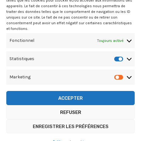
telles que les cookies pour stocker et/ou accéder aux informations des
appareils. Le fait de consentir à ces technologies nous permettra de
Contact
traiter des données telles que le comportement de navigation ou les ID
uniques sur ce site. Le fait de ne pas consentir ou de retirer son
consentement peut avoir un effet négatif sur certaines caractéristiques
et fonctions.
06.26.27.02.91
Fonctionnel
Toujours activé
sarl.magelan@gmail.com
Statistiques
Statist
Marketing
Market
ACCEPTER
Copyright © 2026 MAGELAN ML | Powered by So
Web Creation
REFUSER
Politique de cookies
ENREGISTRER LES PRÉFÉRENCES
Règlement Intérieur
Conditions Générales de Vente