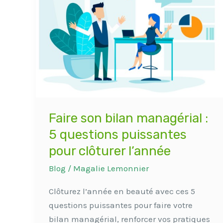
bilan
managérial
:
5
questions
puissantes
pour
clôturer
l’année
Faire son bilan managérial :
5 questions puissantes
pour clôturer l’année
Blog
/
Magalie Lemonnier
Clôturez l’année en beauté avec ces 5
questions puissantes pour faire votre
bilan managérial, renforcer vos pratiques