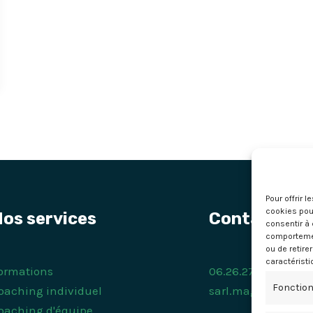
Pour offrir 
cookies pour
os services
Contact
consentir à 
comportement
ou de retire
caractéristi
ormations
06.26.27.02.91
Fonction
oaching individuel
sarl.magelan@gma
oaching d'équipe