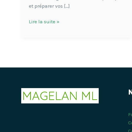
et préparer vos […]
Lire la suite »
N
F
C
C