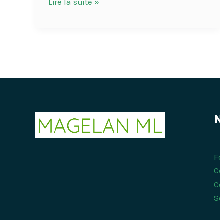
Lire la suite »
N
F
C
C
S