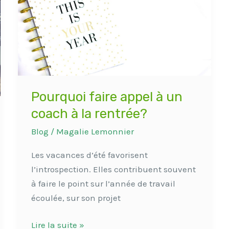
appel
à
un
coach
à
la
rentrée?
Pourquoi faire appel à un
coach à la rentrée?
Blog
/
Magalie Lemonnier
Les vacances d’été favorisent
l’introspection. Elles contribuent souvent
à faire le point sur l’année de travail
écoulée, sur son projet
Lire la suite »