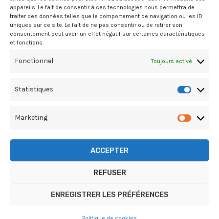
appareils. Le fait de consentir à ces technologies nous permettra de
Contact
traiter des données telles que le comportement de navigation ou les ID
uniques sur ce site. Le fait de ne pas consentir ou de retirer son
consentement peut avoir un effet négatif sur certaines caractéristiques
et fonctions.
06.26.27.02.91
Fonctionnel
Toujours activé
sarl.magelan@gmail.com
Statistiques
Statist
Marketing
Market
ACCEPTER
Copyright © 2026 MAGELAN ML | Powered by So
Web Creation
REFUSER
Politique de cookies
ENREGISTRER LES PRÉFÉRENCES
Règlement Intérieur
Conditions Générales de Vente
Politique de cookies